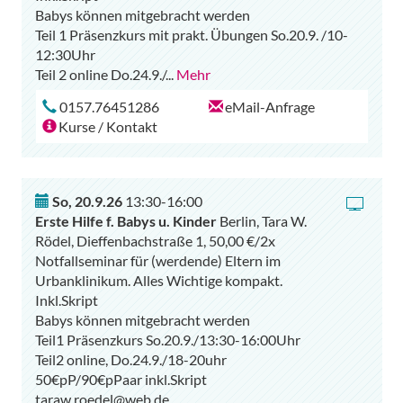
Babys können mitgebracht werden
Teil 1 Präsenzkurs mit prakt. Übungen So.20.9. /10-
12:30Uhr
Teil 2 online Do.24.9./
...
Mehr
0157.76451286
eMail-Anfrage
Kurse / Kontakt
So
,
20.9.26
13:30-16:00
Erste Hilfe f. Babys u. Kinder
Berlin, Tara W.
Rödel, Dieffenbachstraße 1, 50,00 €/2x
Notfallseminar für (werdende) Eltern im
Urbanklinikum. Alles Wichtige kompakt.
Inkl.Skript
Babys können mitgebracht werden
Teil1 Präsenzkurs So.20.9./13:30-16:00Uhr
Teil2 online, Do.24.9./18-20uhr
50€pP/90€pPaar inkl.Skript
taraw.roedel@web.de