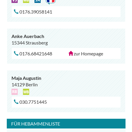
0176.39058141
Anke Auerbach
15344 Strausberg
0176.68421648
zur Homepage
Maja Augustin
14129 Berlin
030.7751445
FÜR
HEBAMMENLISTE