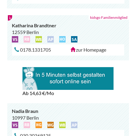
Katharina Brandtner
12559 Berlin
0178.1331705
zur Homepage
Ab 14,63
€/Mo
Nadia Braun
10997 Berlin
030.30369125