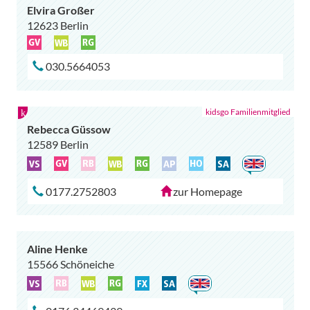
Elvira Großer
12623 Berlin
030.5664053
Rebecca Güssow
12589 Berlin
0177.2752803
zur Homepage
Aline Henke
15566 Schöneiche