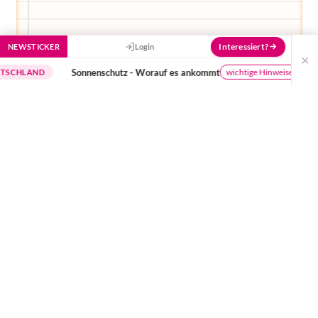
Interessiert?
NEWSTICKER
Login
×
Sonnenschutz - Worauf es ankommt
Die Er
wichtige Hinweise
ND