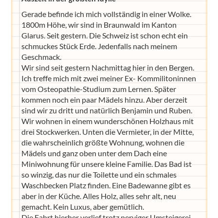
Gerade befinde ich mich vollständig in einer Wolke.
1800m Höhe, wir sind in Braunwald im Kanton
Glarus. Seit gestern. Die Schweiz ist schon echt ein
schmuckes Stück Erde. Jedenfalls nach meinem
Geschmack.
Wir sind seit gestern Nachmittag hier in den Bergen.
Ich treffe mich mit zwei meiner Ex- Kommilitoninnen
vom Osteopathie-Studium zum Lernen. Später
kommen noch ein paar Mädels hinzu. Aber derzeit
sind wir zu dritt und natürlich Benjamin und Ruben.
Wir wohnen in einem wunderschönen Holzhaus mit
drei Stockwerken. Unten die Vermieter, in der Mitte,
die wahrscheinlich größte Wohnung, wohnen die
Mädels und ganz oben unter dem Dach eine
Miniwohnung für unsere kleine Familie. Das Bad ist
so winzig, das nur die Toilette und ein schmales
Waschbecken Platz finden. Eine Badewanne gibt es
aber in der Küche. Alles Holz, alles sehr alt, neu
gemacht. Kein Luxus, aber gemütlich.
Die Fahrt hierher verlief trotz nerviger Umsteigerei