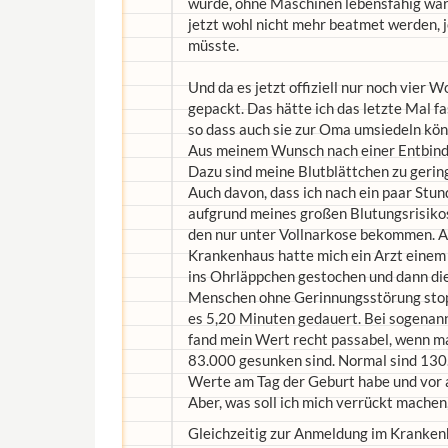
würde, ohne Maschinen lebensfähig wäre
jetzt wohl nicht mehr beatmet werden, 
müsste.
Und da es jetzt offiziell nur noch vier 
gepackt. Das hätte ich das letzte Mal f
so dass auch sie zur Oma umsiedeln kön
Aus meinem Wunsch nach einer Entbind
Dazu sind meine Blutblättchen zu gerin
Auch davon, dass ich nach ein paar Stu
aufgrund meines großen Blutungsrisikos
den nur unter Vollnarkose bekommen. A
Krankenhaus hatte mich ein Arzt einem 
ins Ohrläppchen gestochen und dann die 
Menschen ohne Gerinnungsstörung stoppt
es 5,20 Minuten gedauert. Bei sogenann
fand mein Wert recht passabel, wenn ma
83.000 gesunken sind. Normal sind 130.
Werte am Tag der Geburt habe und vor a
Aber, was soll ich mich verrückt mache
Gleichzeitig zur Anmeldung im Kranken