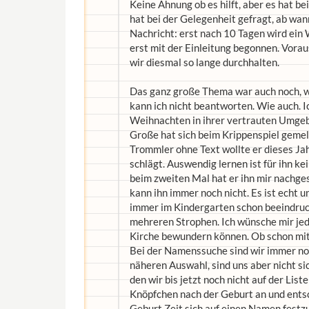
Keine Ahnung ob es hilft, aber es hat b
hat bei der Gelegenheit gefragt, ab wan
Nachricht: erst nach 10 Tagen wird ein
erst mit der Einleitung begonnen. Vorau
wir diesmal so lange durchhalten.
Das ganz große Thema war auch noch, 
kann ich nicht beantworten. Wie auch. I
Weihnachten in ihrer vertrauten Umgeb
Große hat sich beim Krippenspiel gemel
Trommler ohne Text wollte er dieses Jah
schlägt. Auswendig lernen ist für ihn k
beim zweiten Mal hat er ihn mir nachges
kann ihn immer noch nicht. Es ist echt u
immer im Kindergarten schon beeindrucke
mehreren Strophen. Ich wünsche mir jede
Kirche bewundern können. Ob schon mit
Bei der Namenssuche sind wir immer noc
näheren Auswahl, sind uns aber nicht si
den wir bis jetzt noch nicht auf der List
Knöpfchen nach der Geburt an und entsc
Geburt Zeit sich auf einen Namen fest