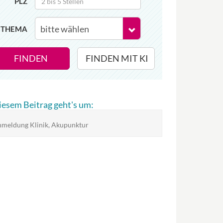
PLZ
THEMA
FINDEN
FINDEN MIT KI
diesem Beitrag geht's um:
meldung Klinik, Akupunktur