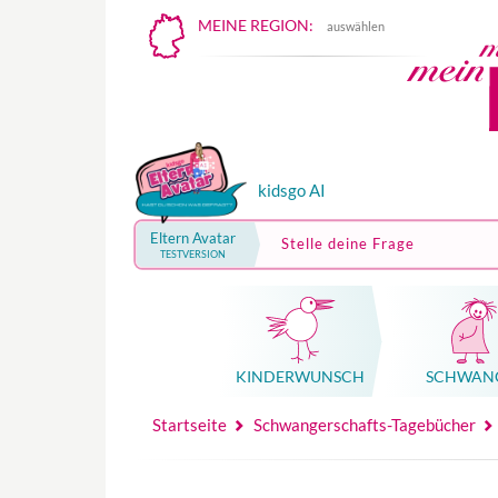
MEINE REGION:
auswählen
kidsgo AI
Eltern Avatar
Stelle deine Frage
TESTVERSION
KINDER­WUNSCH
SCHWAN
Mutterschutz, Elternzeit, Elterngeld
Hebammenpraxe
Beglei
Hebammenpraxe
Begleitung Sc
Babyku
Startseite
Schwangerschafts-Tagebücher