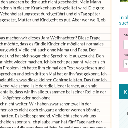
ei den anderen beiden auch nicht geschadet. Mein Mann
n denn in diesem Krankenhaus eingeleitet wird. Die gute
 Wehenbelastungstest durchgeführt und ein Tag später
In 
sgesetzt, Mutter und Kind geht es gut. Aber wer weiß, ob
suc
na
was machen wir dieses Jahr Weihnachten? Diese Frage
ch möchte, dass es für die Kinder ein möglichst normales
ung wird. Vielleicht auch ohne Mama und Papa. Der
na
det und hat sich sogar eine Sprechrolle ausgesucht. Den
r nicht wieder machen. Ich bin echt gespannt, wie er sich
ein Problem. Ich hatte ihm einmal den Text vorgelesen und
prochen und beim dritten Mal hat er ihn fast gekonnt. Ich
nglaublich, was diese kleinen Gehirne leisten. Das fand ich
nd, wie schnell sie dort die Lieder lernen, auch mit
K
nfalls, dass wir ihn alle zusammen bei seiner Rolle in der
 Knöpfchen oder noch ohne.
h nicht weiter. Wir haben zwar schon zwei in der
cher, ob es nicht doch ein ganz anderer werden könnte,
e hatten. Es bleibt spannend. Vielleicht sehen wir uns
heiden spontan. Ich glaube, man hat fünf Tage nach der
zulegen und die standesamtliche Anmeldung vorzunehmen.