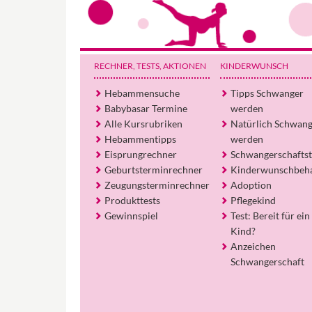
RECHNER, TESTS
, AKTIONEN
KINDERWUNSCH
Hebammensuche
Tipps Schwanger
Babybasar Termine
werden
Alle Kursrubriken
Natürlich Schwan
Hebammentipps
werden
Eisprungrechner
Schwangerschaftst
Geburtsterminrechner
Kinderwunschbeh
Zeugungsterminrechner
Adoption
Produkttests
Pflegekind
Gewinnspiel
Test: Bereit für ein
Kind?
Anzeichen
Schwangerschaft