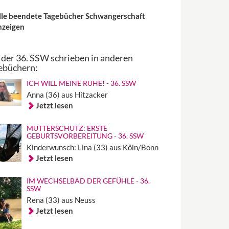
lle beendete Tagebücher Schwangerschaft
nzeigen
 der 36. SSW schrieben in anderen
ebüchern:
ICH WILL MEINE RUHE! - 36. SSW
Anna (36) aus Hitzacker
Jetzt lesen
MUTTERSCHUTZ: ERSTE
GEBURTSVORBEREITUNG - 36. SSW
Kinderwunsch: Lina (33) aus Köln/Bonn
Jetzt lesen
IM WECHSELBAD DER GEFÜHLE - 36.
SSW
Rena (33) aus Neuss
Jetzt lesen