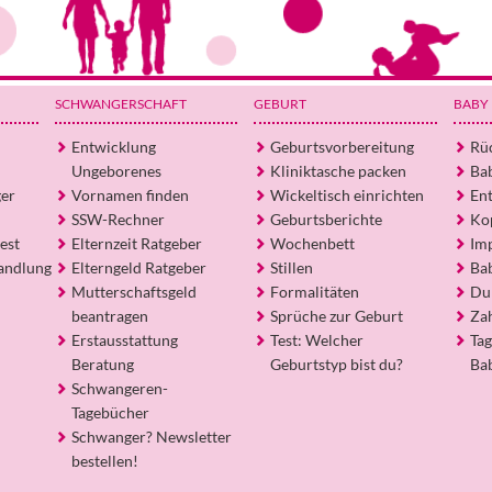
SCHWANGERSCHAFT
GEBURT
BABY
Entwicklung
Geburtsvorbereitung
Rü
Ungeborenes
Kliniktasche packen
Ba
ger
Vornamen finden
Wickeltisch einrichten
En
SSW-Rechner
Geburtsberichte
Ko
est
Elternzeit Ratgeber
Wochenbett
Im
andlung
Elterngeld Ratgeber
Stillen
Ba
Mutterschaftsgeld
Formalitäten
Du
beantragen
Sprüche zur Geburt
Za
Erstausstattung
Test: Welcher
Tag
Beratung
Geburtstyp bist du?
Ba
Schwangeren-
Tagebücher
Schwanger? Newsletter
bestellen!