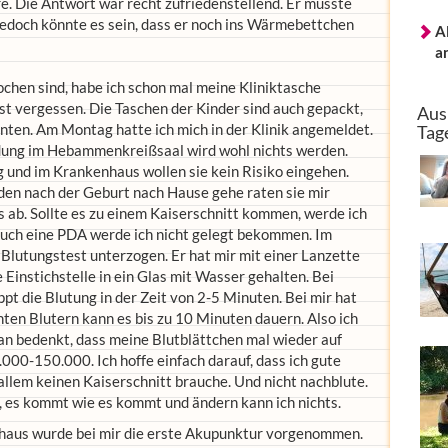
. Die Antwort war recht zufriedenstellend. Er müsste
jedoch könnte es sein, dass er noch ins Wärmebettchen
A
a
Wochen sind, habe ich schon mal meine Kliniktasche
ast vergessen. Die Taschen der Kinder sind auch gepackt,
Aus
nten. Am Montag hatte ich mich in der Klinik angemeldet.
Tag
ung im Hebammenkreißsaal wird wohl nichts werden.
g und im Krankenhaus wollen sie kein Risiko eingehen.
nden nach der Geburt nach Hause gehe raten sie mir
 ab. Sollte es zu einem Kaiserschnitt kommen, werde ich
uch eine PDA werde ich nicht gelegt bekommen. Im
Blutungstest unterzogen. Er hat mir mit einer Lanzette
Einstichstelle in ein Glas mit Wasser gehalten. Bei
 die Blutung in der Zeit von 2-5 Minuten. Bei mir hat
ten Blutern kann es bis zu 10 Minuten dauern. Also ich
n bedenkt, dass meine Blutblättchen mal wieder auf
000-150.000. Ich hoffe einfach darauf, dass ich gute
llem keinen Kaiserschnitt brauche. Und nicht nachblute.
n, es kommt wie es kommt und ändern kann ich nichts.
haus wurde bei mir die erste Akupunktur vorgenommen.