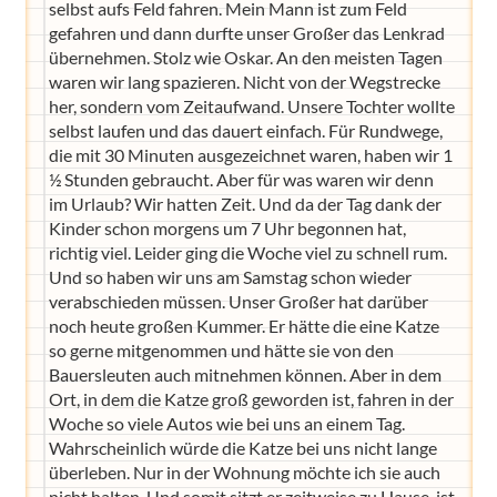
selbst aufs Feld fahren. Mein Mann ist zum Feld
gefahren und dann durfte unser Großer das Lenkrad
übernehmen. Stolz wie Oskar. An den meisten Tagen
waren wir lang spazieren. Nicht von der Wegstrecke
her, sondern vom Zeitaufwand. Unsere Tochter wollte
selbst laufen und das dauert einfach. Für Rundwege,
die mit 30 Minuten ausgezeichnet waren, haben wir 1
½ Stunden gebraucht. Aber für was waren wir denn
im Urlaub? Wir hatten Zeit. Und da der Tag dank der
Kinder schon morgens um 7 Uhr begonnen hat,
richtig viel. Leider ging die Woche viel zu schnell rum.
Und so haben wir uns am Samstag schon wieder
verabschieden müssen. Unser Großer hat darüber
noch heute großen Kummer. Er hätte die eine Katze
so gerne mitgenommen und hätte sie von den
Bauersleuten auch mitnehmen können. Aber in dem
Ort, in dem die Katze groß geworden ist, fahren in der
Woche so viele Autos wie bei uns an einem Tag.
Wahrscheinlich würde die Katze bei uns nicht lange
überleben. Nur in der Wohnung möchte ich sie auch
nicht halten. Und somit sitzt er zeitweise zu Hause, ist