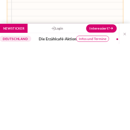
Interessiert?
NEWSTICKER
Login
×
Die Erzählcafé-Aktion
Buchungssystem
Infos und Termine
CHLAND