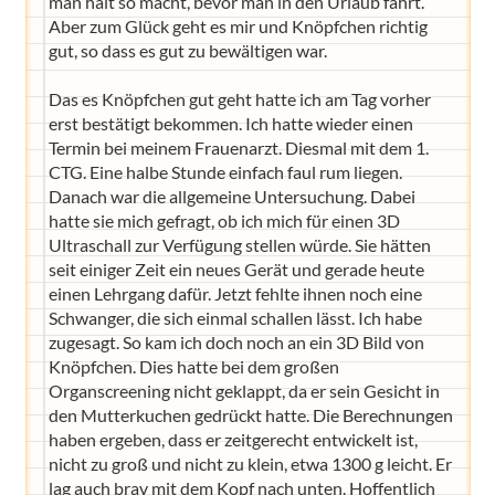
man halt so macht, bevor man in den Urlaub fährt.
Aber zum Glück geht es mir und Knöpfchen richtig
gut, so dass es gut zu bewältigen war.
Das es Knöpfchen gut geht hatte ich am Tag vorher
erst bestätigt bekommen. Ich hatte wieder einen
Termin bei meinem Frauenarzt. Diesmal mit dem 1.
CTG. Eine halbe Stunde einfach faul rum liegen.
Danach war die allgemeine Untersuchung. Dabei
hatte sie mich gefragt, ob ich mich für einen 3D
Ultraschall zur Verfügung stellen würde. Sie hätten
seit einiger Zeit ein neues Gerät und gerade heute
einen Lehrgang dafür. Jetzt fehlte ihnen noch eine
Schwanger, die sich einmal schallen lässt. Ich habe
zugesagt. So kam ich doch noch an ein 3D Bild von
Knöpfchen. Dies hatte bei dem großen
Organscreening nicht geklappt, da er sein Gesicht in
den Mutterkuchen gedrückt hatte. Die Berechnungen
haben ergeben, dass er zeitgerecht entwickelt ist,
nicht zu groß und nicht zu klein, etwa 1300 g leicht. Er
lag auch brav mit dem Kopf nach unten. Hoffentlich