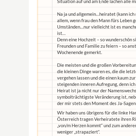
Situation auf und am Ende lachen alle mi
Na ja und allgemein…heiratet (kann ich 
allem, wenn frau den Mann fürs Leben ge
Umständen…nur vielleicht ist es manchm
ist…
Denn eine Hochzeit – so wunderschön sie
Freunden und Familie zu feiern – so ans
Wochenende gemerkt.
Die meisten und die großen Vorbereitun
die kleinen Dinge waren es, die die letzt
vergehen lassen und die einen kaum zu
steigenden inneren Aufregung, denn ich 
Heirat ist ja nicht nur der Namenswech
symbolträchtigste Veränderung ist, neb
der mir stets den Moment des Ja-Sagens
Wir haben uns übrigens für die linke H
Österreich tragen Verheiratete ihren Ri
„von/m Herzen kommt“ und zum anderen 
weniger „strapaziert“.