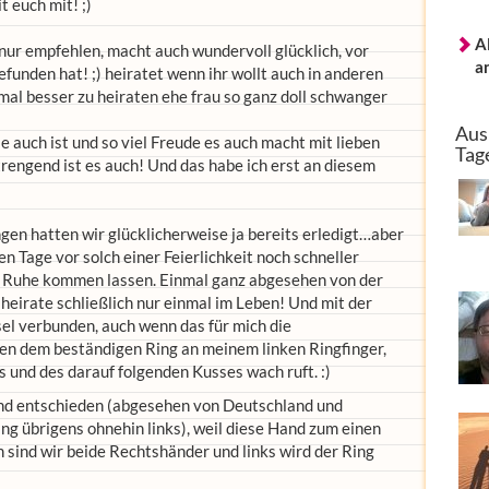
t euch mit! ;)
A
nur empfehlen, macht auch wundervoll glücklich, vor
a
funden hat! ;) heiratet wenn ihr wollt auch in anderen
al besser zu heiraten ehe frau so ganz doll schwanger
Aus
 auch ist und so viel Freude es auch macht mit lieben
Tag
trengend ist es auch! Und das habe ich erst an diesem
gen hatten wir glücklicherweise ja bereits erledigt…aber
en Tage vor solch einer Feierlichkeit noch schneller
r Ruhe kommen lassen. Einmal ganz abgesehen von der
heirate schließlich nur einmal im Leben! Und mit der
sel verbunden, auch wenn das für mich die
en dem beständigen Ring an meinem linken Ringfinger,
 und des darauf folgenden Kusses wach ruft. :)
and entschieden (abgesehen von Deutschland und
ng übrigens ohnehin links), weil diese Hand zum einen
sind wir beide Rechtshänder und links wird der Ring