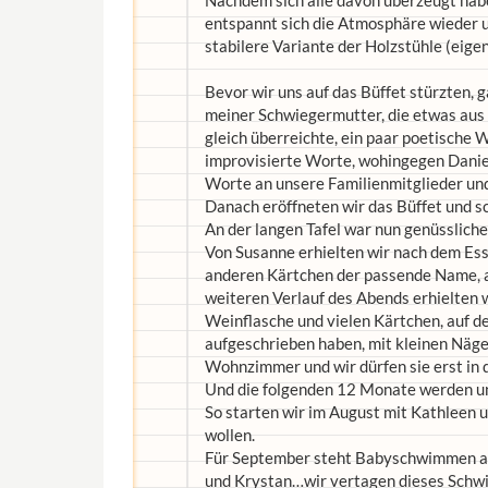
Nachdem sich alle davon überzeugt habe
entspannt sich die Atmosphäre wieder u
stabilere Variante der Holzstühle (eigent
Bevor wir uns auf das Büffet stürzten, g
meiner Schwiegermutter, die etwas aus 
gleich überreichte, ein paar poetische 
improvisierte Worte, wohingegen Daniel
Worte an unsere Familienmitglieder un
Danach eröffneten wir das Büffet und s
An der langen Tafel war nun genüsslic
Von Susanne erhielten wir nach dem Ess
anderen Kärtchen der passende Name, a
weiteren Verlauf des Abends erhielten wi
Weinflasche und vielen Kärtchen, auf 
aufgeschrieben haben, mit kleinen Nägel
Wohnzimmer und wir dürfen sie erst in d
Und die folgenden 12 Monate werden un
So starten wir im August mit Kathleen un
wollen.
Für September steht Babyschwimmen auf 
und Krystan…wir vertagen dieses Schw