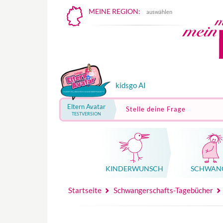
MEINE REGION:
auswählen
kidsgo AI
Eltern Avatar
Stelle deine Frage
TESTVERSION
KINDER­WUNSCH
SCHWAN
Mutterschutz, Elternzeit, Elterngeld
Hebammenpraxe
Beglei
Hebammenpraxe
Begleitung Sc
Babyku
Startseite
Schwangerschafts-Tagebücher