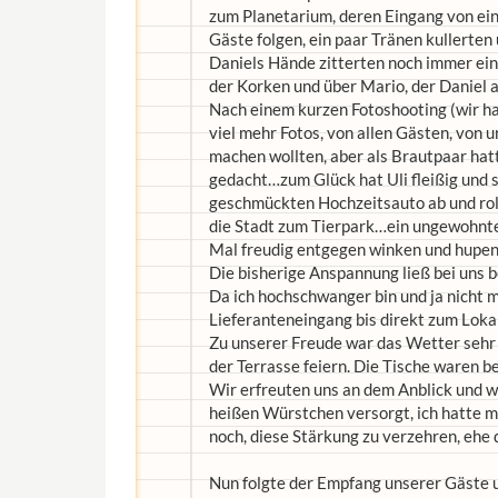
zum Planetarium, deren Eingang von ein
Gäste folgen, ein paar Tränen kullerte
Daniels Hände zitterten noch immer ein
der Korken und über Mario, der Daniel 
Nach einem kurzen Fotoshooting (wir ha
viel mehr Fotos, von allen Gästen, von
machen wollten, aber als Brautpaar hat
gedacht…zum Glück hat Uli fleißig und s
geschmückten Hochzeitsauto ab und roll
die Stadt zum Tierpark…ein ungewohnt
Mal freudig entgegen winken und hupen!
Die bisherige Anspannung ließ bei uns b
Da ich hochschwanger bin und ja nicht me
Lieferanteneingang bis direkt zum Loka
Zu unserer Freude war das Wetter sehr 
der Terrasse feiern. Die Tische waren be
Wir erfreuten uns an dem Anblick und 
heißen Würstchen versorgt, ich hatte mi
noch, diese Stärkung zu verzehren, ehe 
Nun folgte der Empfang unserer Gäste u