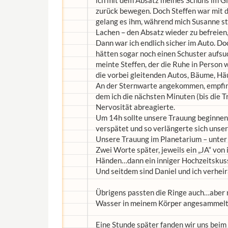
ich mit dem Absatz meines Schuhs im Gi
zurück bewegen. Doch Steffen war mit
gelang es ihm, während mich Susanne stü
Lachen – den Absatz wieder zu befreien,
Dann war ich endlich sicher im Auto. Do
hätten sogar noch einen Schuster aufs
meinte Steffen, der die Ruhe in Perso
die vorbei gleitenden Autos, Bäume, H
An der Sternwarte angekommen, empfing
dem ich die nächsten Minuten (bis die
Nervosität abreagierte.
Um 14h sollte unsere Trauung beginnen,
verspätet und so verlängerte sich uns
Unsere Trauung im Planetarium – unte
Zwei Worte später, jeweils ein „JA“ von 
Händen…dann ein inniger Hochzeitskus
Und seitdem sind Daniel und ich verheir
Übrigens passten die Ringe auch…aber m
Wasser in meinem Körper angesammelt
Eine Stunde später fanden wir uns bei