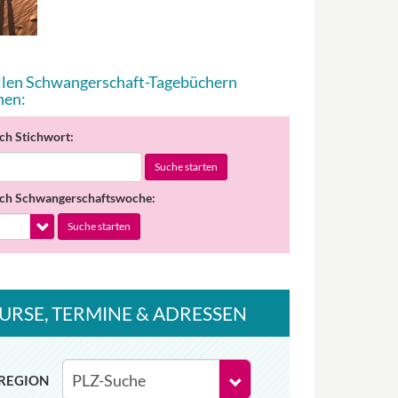
allen Schwangerschaft-Tagebüchern
hen:
ch Stichwort:
Suche starten
ch Schwangerschaftswoche:
Suche starten
URSE
, TERMINE
& ADRESSEN
REGION