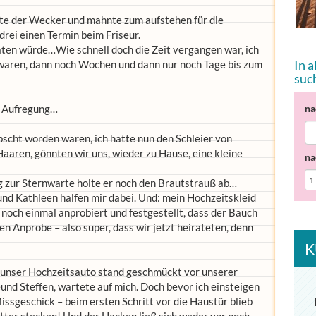
te der Wecker und mahnte zum aufstehen für die
drei einen Termin beim Friseur.
aten würde…Wie schnell doch die Zeit vergangen war, ich
In 
 waren, dann noch Wochen und dann nur noch Tage bis zum
suc
e Aufregung…
na
scht worden waren, ich hatte nun den Schleier von
aaren, gönnten wir uns, wieder zu Hause, eine kleine
na
 zur Sternwarte holte er noch den Brautstrauß ab…
und Kathleen halfen mir dabei. Und: mein Hochzeitskleid
noch einmal anprobiert und festgestellt, dass der Bauch
en Anprobe – also super, dass wir jetzt heirateten, denn
K
unser Hochzeitsauto stand geschmückt vor unserer
eund Steffen, wartete auf mich. Doch bevor ich einsteigen
Missgeschick – beim ersten Schritt vor die Haustür blieb