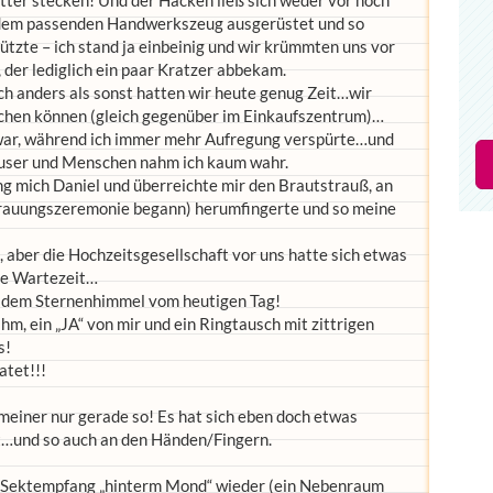
tter stecken! Und der Hacken ließ sich weder vor noch
 dem passenden Handwerkszeug ausgerüstet und so
tzte – ich stand ja einbeinig und wir krümmten uns vor
 der lediglich ein paar Kratzer abbekam.
ch anders als sonst hatten wir heute genug Zeit…wir
uchen können (gleich gegenüber im Einkaufszentrum)…
n war, während ich immer mehr Aufregung verspürte…und
äuser und Menschen nahm ich kaum wahr.
 mich Daniel und überreichte mir den Brautstrauß, an
 Trauungszeremonie begann) herumfingerte und so meine
 aber die Hochzeitsgesellschaft vor uns hatte sich etwas
ere Wartezeit…
r dem Sternenhimmel vom heutigen Tag!
ihm, ein „JA“ von mir und ein Ringtausch mit zittrigen
s!
atet!!!
einer nur gerade so! Es hat sich eben doch etwas
…und so auch an den Händen/Fingern.
m Sektempfang „hinterm Mond“ wieder (ein Nebenraum