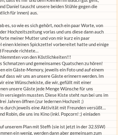
n, dass es mir und dem Kleinen im Bauch gut geht,
nd Daniel tauscht unsere beiden Stühle gegen die
lich für innen) aus.
ab es, so wie es sich gehört, noch ein paar Worte, von
der Hochzeitszeitung vorlas und uns diese dann auch
Worte meiner Mutter und von mir kurz ein paar
 einen kleinen Spickzettel vorbereitet hatte und einige
d Freunde richtete…
chlemmten von den Köstlichkeiten!!!
hes Schmatzen und gemeinsames Quatschen zu hören!
en ein Gäste-Memory, jeweils ein Foto und auf einem
uf dass wir uns an unsere Gäste erinnern werden. Im
r eine Wünschekiste, die wir, gefüllt mit einer
denen unsere Gäste jede Menge Wünsche für uns
n versiegeln mussten. Diese Kiste steht nun bei uns im
rei Jahren öffnen (zur ledernen Hochzeit ;)
s durch jeweils eine Aktivität mit Freunden versüßt…
d Robin, die uns ins Kino (inkl. Popcorn! ;) einladen
unserem Plan mit Steffi (sie ist jetzt in der 32.SSW)
immen ein wenig, werden dann aber gemeinsam zum