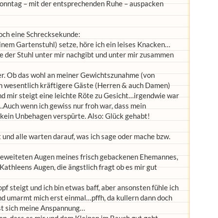
Sonntag – mit der entsprechenden Ruhe – auspacken
noch eine Schrecksekunde:
einem Gartenstuhl) setze, höre ich ein leises Knacken…
ie der Stuhl unter mir nachgibt und unter mir zusammen
eder. Ob das wohl an meiner Gewichtszunahme (von
och wesentlich kräftigere Gäste (Herren & auch Damen)
nd mir steigt eine leichte Röte zu Gesicht…irgendwie war
…Auch wenn ich gewiss nur froh war, dass mein
h kein Unbehagen verspürte. Also: Glück gehabt!
t und alle warten darauf, was ich sage oder mache bzw.
k geweiteten Augen meines frisch gebackenen Ehemannes,
 Kathleens Augen, die ängstlich fragt ob es mir gut
pf steigt und ich bin etwas baff, aber ansonsten fühle ich
und umarmt mich erst einmal…pffh, da kullern dann doch
öst sich meine Anspannung…