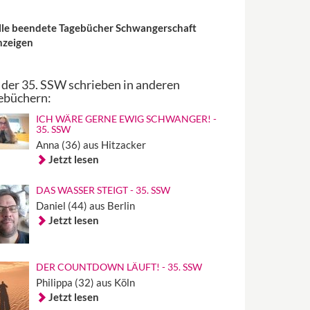
lle beendete Tagebücher Schwangerschaft
nzeigen
 der 35. SSW schrieben in anderen
ebüchern:
ICH WÄRE GERNE EWIG SCHWANGER! -
35. SSW
Anna (36) aus Hitzacker
Jetzt lesen
DAS WASSER STEIGT - 35. SSW
Daniel (44) aus Berlin
Jetzt lesen
DER COUNTDOWN LÄUFT! - 35. SSW
Philippa (32) aus Köln
Jetzt lesen