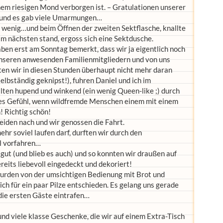
em riesigen Mond verborgen ist. – Gratulationen unserer
n und es gab viele Umarmungen…
 wenig…und beim Öffnen der zweiten Sektflasche, knallte
am nächsten stand, ergoss sich eine Sektdusche.
ben erst am Sonntag bemerkt, dass wir ja eigentlich noch
 unseren anwesenden Familienmitgliedern und von uns
ten wir in diesen Stunden überhaupt nicht mehr daran
elbständig geknipst!), fuhren Daniel und ich im
ten hupend und winkend (ein wenig Queen-like ;) durch
es Gefühl, wenn wildfremde Menschen einem mit einem
 Richtig schön!
eiden nach und wir genossen die Fahrt.
hr soviel laufen darf, durften wir durch den
l vorfahren…
gut (und blieb es auch) und so konnten wir draußen auf
reits liebevoll eingedeckt und dekoriert!
wurden von der umsichtigen Bedienung mit Brot und
ch für ein paar Pilze entschieden. Es gelang uns gerade
die ersten Gäste eintrafen…
nd viele klasse Geschenke, die wir auf einem Extra-Tisch