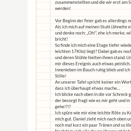
zusammenstellten und die wir erst am 
werden!
Vor Beginn der Feier gab es allerdings 
Als ich mich auf meinen Stuhl (ähnelte 
und denke noch: „Oh!“, ehe ich merke, w
bricht!
So finde ich mich eine Etage tiefer wi
leichten 17Kilo) liegt? Dabei gab es n
und deren Stühle hielten ihnen stand. U
mir dieses Ereignis auch etwas peinlich
Innenleben im Bauch ruhig blieb und ic
Stille!
An unserer Tafel spricht keiner ein Wor
dass ich überhaupt etwas mache…
Ich blicke nach oben in die vor Schrec
der besorgt fragt wie es mir geht und in
gehe!?!?
Ich spüre wie mir eine leichte Röte zu Ko
mich gut. Daniel zieht mich nach oben 
noch mal kurz ein paar Tränen und so l