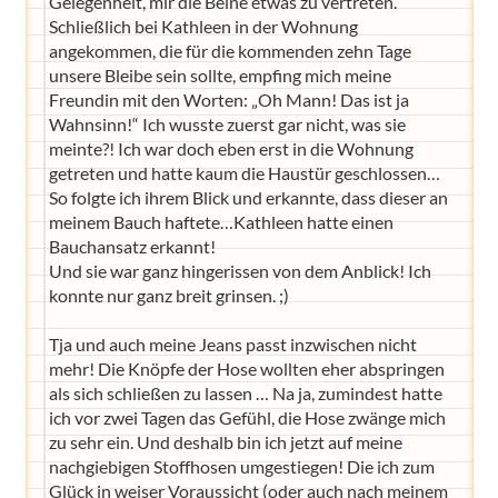
Gelegenheit, mir die Beine etwas zu vertreten.
Schließlich bei Kathleen in der Wohnung
angekommen, die für die kommenden zehn Tage
unsere Bleibe sein sollte, empfing mich meine
Freundin mit den Worten: „Oh Mann! Das ist ja
Wahnsinn!“ Ich wusste zuerst gar nicht, was sie
meinte?! Ich war doch eben erst in die Wohnung
getreten und hatte kaum die Haustür geschlossen…
So folgte ich ihrem Blick und erkannte, dass dieser an
meinem Bauch haftete…Kathleen hatte einen
Bauchansatz erkannt!
Und sie war ganz hingerissen von dem Anblick! Ich
konnte nur ganz breit grinsen. ;)
Tja und auch meine Jeans passt inzwischen nicht
mehr! Die Knöpfe der Hose wollten eher abspringen
als sich schließen zu lassen … Na ja, zumindest hatte
ich vor zwei Tagen das Gefühl, die Hose zwänge mich
zu sehr ein. Und deshalb bin ich jetzt auf meine
nachgiebigen Stoffhosen umgestiegen! Die ich zum
Glück in weiser Voraussicht (oder auch nach meinem