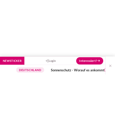
Interessiert?
NEWSTICKER
Login
×
Sonnenschutz - Worauf es ankommt
wichtige Hi
DEUTSCHLAND