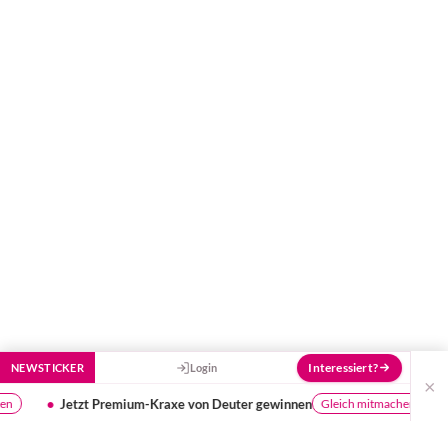
Hier bekommst du Antworten!
Hilf uns, den Avatar mit deinen Fragen zu
füttern und ihn mit jeder Bewertung ein
Stück besser zu machen!
Interessiert?
NEWSTICKER
Login
×
raxe von Deuter gewinnen
Haushaltshelfer entlast
Gleich mitmachen