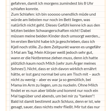
gefahren, damit ich morgens zumindest bis 8 Uhr
schlafen konnte.
Zum Schlafen: ich bin sooooo unendlich müde und
würde am liebsten nur noch im Bett liegen, was
natürlich nicht geht. Dieses Gefühl kenne ich aus den
letzten beiden Schwangerschaften nicht! Dabei
müssen meine beiden Kinder doch umsorgt werden...
Im ersten Bericht habe ich ja geschrieben, dass ich
Kjell noch stille. Zu dem Zeitpunkt waren es ungefähr
5 Mal am Tag. Mein Körper weiß jedoch sehr gut,
wann er die Notbremse ziehen muss, denn ich hatte
plötzlich kaum noch Milch (sehr zum Ärger meines
Sohnes!). Nicht, dass er sich davon wirklich ernährt
hätte, er isst ganz normal bei uns am Tisch mit – auch
nicht zu wenig – aber es war ja so gemütlich, bei
Mama im Arm zu liegen, um zu nuckeln. Ohne Milch
findet er es nun aber blöde und kommt nur noch ein
Mal tagsüber und abends, um bei mir zu "tanken"!
Bald ist damit bestimmt auch Schluss, denn er ist, wie
gesagt, sauer, dass nichts mehr fließt. Mir tut das nur