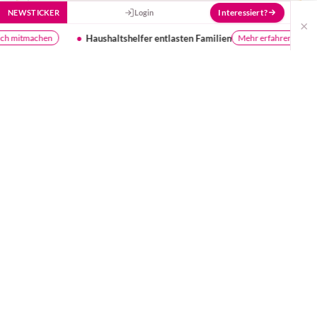
Interessiert?
NEWSTICKER
Login
×
altshelfer entlasten Familien
Webinar Beikost
Mehr erfahren
kosten