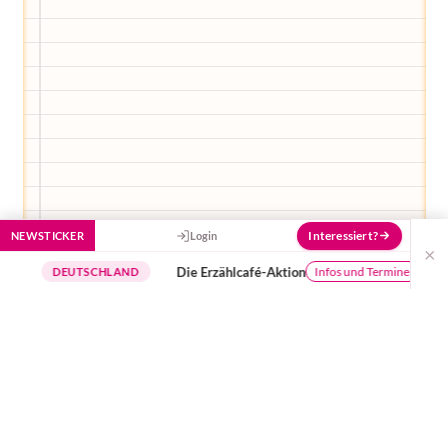
Interessiert?
NEWSTICKER
Login
×
Die Erzählcafé-Aktion
Buchun
Infos und Termine
DEUTSCHLAND