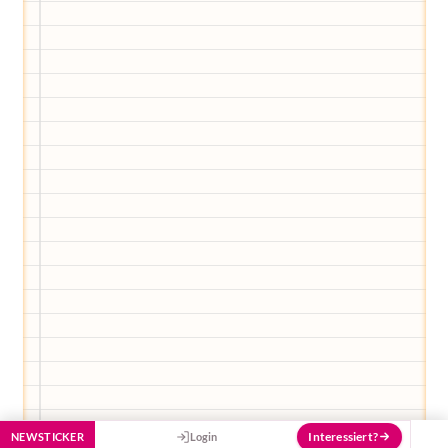
Egal, welche Frage du hast rund ums
Elternwerden und Elternsein, Kurse, Tipps
und Empfehlungen von Experten.
Hier bekommst du Antworten!
Hilf uns, den Avatar mit deinen Fragen zu
füttern und ihn mit jeder Bewertung ein
Stück besser zu machen!
Interessiert?
NEWSTICKER
Login