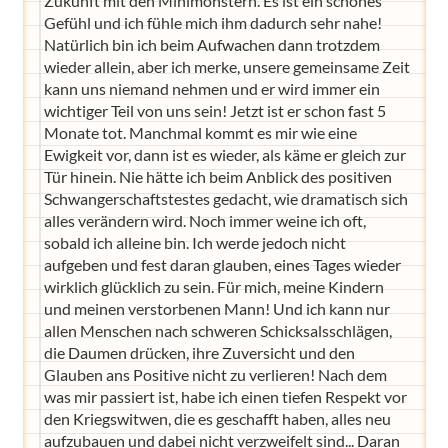
Zukunft mit den Minimonstern. Es ist ein schönes
Gefühl und ich fühle mich ihm dadurch sehr nahe!
Natürlich bin ich beim Aufwachen dann trotzdem
wieder allein, aber ich merke, unsere gemeinsame Zeit
kann uns niemand nehmen und er wird immer ein
wichtiger Teil von uns sein! Jetzt ist er schon fast 5
Monate tot. Manchmal kommt es mir wie eine
Ewigkeit vor, dann ist es wieder, als käme er gleich zur
Tür hinein. Nie hätte ich beim Anblick des positiven
Schwangerschaftstestes gedacht, wie dramatisch sich
alles verändern wird. Noch immer weine ich oft,
sobald ich alleine bin. Ich werde jedoch nicht
aufgeben und fest daran glauben, eines Tages wieder
wirklich glücklich zu sein. Für mich, meine Kindern
und meinen verstorbenen Mann! Und ich kann nur
allen Menschen nach schweren Schicksalsschlägen,
die Daumen drücken, ihre Zuversicht und den
Glauben ans Positive nicht zu verlieren! Nach dem
was mir passiert ist, habe ich einen tiefen Respekt vor
den Kriegswitwen, die es geschafft haben, alles neu
aufzubauen und dabei nicht verzweifelt sind... Daran