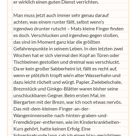
er wirklich einen guten Dienst verrichten.
Man muss jetzt auch immer sehr genau darauf
achten, was einem runter fällt, selbst wenn’s
irgendwo drunter rutscht – Mats kleine Finger finden
es doch. Verschlucken und irgendwo gegen stoßen,
das sind im Moment ganz klar die größten
Gefahrenpunkte in seinem Leben. In den letzten zwei
Wochen hat er sich viermal den Kopf an Türen oder
Tischbeinen gestoßen und dreimal was verschluckt.
Da er kein großer Sabberheini ist, fällt es recht auf,
wenn er plötzlich tropft wie’n alter Wasserhahn und
dazu leicht röchelt und würgt. Papier, Zwiebelschale,
Breznstück und Ginkgo-Blätter waren bisher seine
unschluckbaren Gegner. Beim ersten Mal, im
Biergarten mit der Brezn, war ich noch etwas nervös.
Das mit-dem-kleinen-Finger-an-der-
Wangeninnenseite-nach-hinten-graben-und-
Fremdkörper-entfernen, wie im Kinderkrankheiten-
Kurs gehört, hatte keinen Erfolg. Eine
Schrecksekunde lang, sah ich einen blau-gesichtigen