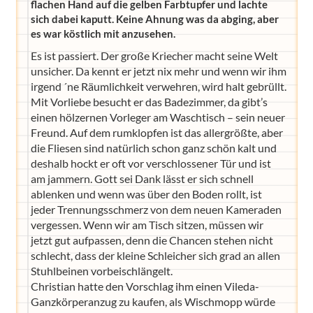
flachen Hand auf die gelben Farbtupfer und lachte
sich dabei kaputt. Keine Ahnung was da abging, aber
es war köstlich mit anzusehen.
Es ist passiert. Der große Kriecher macht seine Welt
unsicher. Da kennt er jetzt nix mehr und wenn wir ihm
irgend ´ne Räumlichkeit verwehren, wird halt gebrüllt.
Mit Vorliebe besucht er das Badezimmer, da gibt’s
einen hölzernen Vorleger am Waschtisch – sein neuer
Freund. Auf dem rumklopfen ist das allergrößte, aber
die Fliesen sind natürlich schon ganz schön kalt und
deshalb hockt er oft vor verschlossener Tür und ist
am jammern. Gott sei Dank lässt er sich schnell
ablenken und wenn was über den Boden rollt, ist
jeder Trennungsschmerz von dem neuen Kameraden
vergessen. Wenn wir am Tisch sitzen, müssen wir
jetzt gut aufpassen, denn die Chancen stehen nicht
schlecht, dass der kleine Schleicher sich grad an allen
Stuhlbeinen vorbeischlängelt.
Christian hatte den Vorschlag ihm einen Vileda-
Ganzkörperanzug zu kaufen, als Wischmopp würde