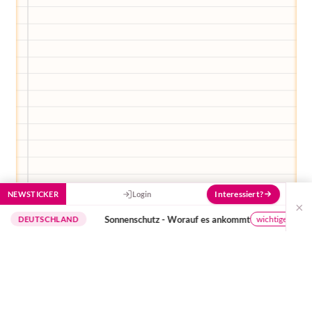
Interessiert?
NEWSTICKER
Login
×
Sonnenschutz - Worauf es ankommt
wichtige Hinweise
TSCHLAND