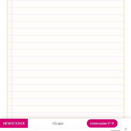
Elternwerden und Elternsein, Kurse, Tipps
und Empfehlungen von Experten.
Hier bekommst du Antworten!
Hilf uns, den Avatar mit deinen Fragen zu
füttern und ihn mit jeder Bewertung ein
Stück besser zu machen!
Interessiert?
NEWSTICKER
Login
×