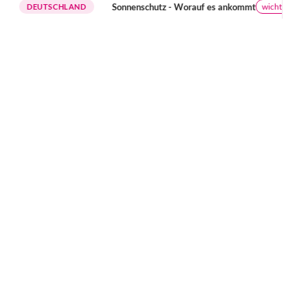
Sonnenschutz - Worauf es ankommt
wichtige Hinweise
EUTSCHLAND