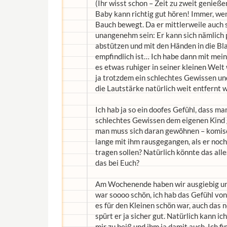
(Ihr wisst schon – Zeit zu zweit genieß
Baby kann richtig gut hören! Immer, wen
Bauch bewegt. Da er mittlerweile auch s
unangenehm sein: Er kann sich nämlich 
abstützen und mit den Händen in die Blas
empfindlich ist… Ich habe dann mit mei
es etwas ruhiger in seiner kleinen Welt
ja trotzdem ein schlechtes Gewissen und
die Lautstärke natürlich weit entfernt 
Ich hab ja so ein doofes Gefühl, dass ma
schlechtes Gewissen dem eigenen Kind 
man muss sich daran gewöhnen – komisch
lange mit ihm rausgegangen, als er noch 
tragen sollen? Natürlich könnte das all
das bei Euch?
Am Wochenende haben wir ausgiebig uns
war soooo schön, ich hab das Gefühl von
es für den Kleinen schön war, auch das
spürt er ja sicher gut. Natürlich kann ic
mir zu heiß und ihm ja damit auch. Ich fi