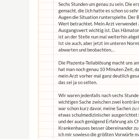
Sechs Stunden um genau zu sein. Die er
gemacht, die (ich hatte es schon so seh
Augen die Situation runterspielte. Der 
Wert betrachtet. Mein Arzt verwendet a
Ausgangswert wichtig ist. Das Hämatom s
ist an der Stelle nun mal weiterhin abg
Ist sie auch, aber jetzt im unteren Nor
abwarten und beobachten…
Die Plazenta-Teilablösung macht uns am
hat man noch genau 10 Minuten Zeit, da
mein Arzt vorher mal ganz deutlich gesa
das sei ja so selten.
Wir waren jedenfalls nach sechs Stunde
wichtigen Sache zwischen zwei konträre
war schon kurz davor, meine Sachen zu
etwas schulmedizinischer ausgerichtet 
und der auch genügend Erfahrung als Che
Krankenhauses besser übereinander zu 
ich mir sowieso die größten Vorwürfe ma