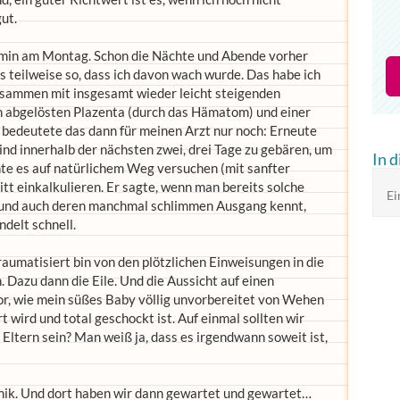
ut.
rmin am Montag. Schon die Nächte und Abende vorher
 teilweise so, dass ich davon wach wurde. Das habe ich
usammen mit insgesamt wieder leicht steigenden
h abgelösten Plazenta (durch das Hämatom) und einer
edeutete das dann für meinen Arzt nur noch: Erneute
nd innerhalb der nächsten zwei, drei Tage zu gebären, um
In 
nte es auf natürlichem Weg versuchen (mit sanfter
itt einkalkulieren. Er sagte, wenn man bereits solche
Ei
 und auch deren manchmal schlimmen Ausgang kennt,
delt schnell.
aumatisiert bin von den plötzlichen Einweisungen in die
n. Dazu dann die Eile. Und die Aussicht auf einen
 vor, wie mein süßes Baby völlig unvorbereitet von Wehen
 wird und total geschockt ist. Auf einmal sollten wir
 Eltern sein? Man weiß ja, dass es irgendwann soweit ist,
inik. Und dort haben wir dann gewartet und gewartet…