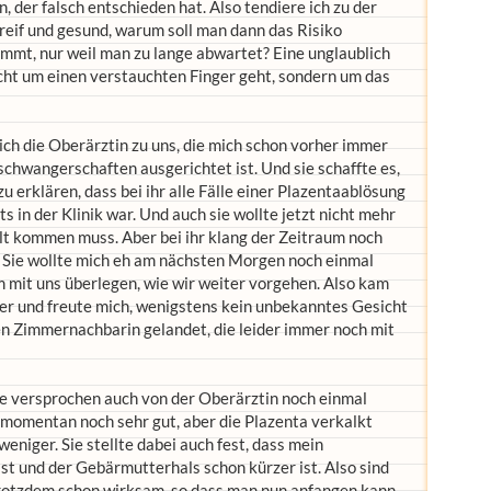
, der falsch entschieden hat. Also tendiere ich zu der
 reif und gesund, warum soll man dann das Risiko
immt, nur weil man zu lange abwartet? Eine unglaublich
icht um einen verstauchten Finger geht, sondern um das
ich die Oberärztin zu uns, die mich schon vorher immer
oschwangerschaften ausgerichtet ist. Und sie schaffte es,
u erklären, dass bei ihr alle Fälle einer Plazentaablösung
s in der Klinik war. Und auch sie wollte jetzt nicht mehr
elt kommen muss. Aber bei ihr klang der Zeitraum noch
). Sie wollte mich eh am nächsten Morgen noch einmal
mit uns überlegen, wie wir weiter vorgehen. Also kam
mer und freute mich, wenigstens kein unbekanntes Gesicht
en Zimmernachbarin gelandet, die leider immer noch mit
 versprochen auch von der Oberärztin noch einmal
 momentan noch sehr gut, aber die Plazenta verkalkt
eniger. Sie stellte dabei auch fest, dass mein
st und der Gebärmutterhals schon kürzer ist. Also sind
otzdem schon wirksam, so dass man nun anfangen kann,