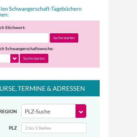
allen Schwangerschaft-Tagebüchern
hen:
ch Stichwort:
Suche starten
ch Schwangerschaftswoche:
Suche starten
URSE
, TERMINE
& ADRESSEN
REGION
PLZ