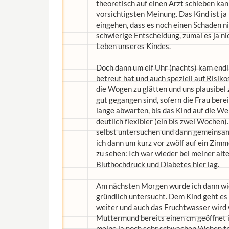
theoretisch auf einen Arzt schieben kann
vorsichtigsten Meinung. Das Kind ist ja
eingehen, dass es noch einen Schaden n
schwierige Entscheidung, zumal es ja n
Leben unseres Kindes.
Doch dann um elf Uhr (nachts) kam endl
betreut hat und auch speziell auf Risik
die Wogen zu glätten und uns plausibel z
gut gegangen sind, sofern die Frau bereit
lange abwarten, bis das Kind auf die W
deutlich flexibler (ein bis zwei Wochen
selbst untersuchen und dann gemeinsam 
ich dann um kurz vor zwölf auf ein Zim
zu sehen: Ich war wieder bei meiner alt
Bluthochdruck und Diabetes hier lag.
Am nächsten Morgen wurde ich dann wie
gründlich untersucht. Dem Kind geht es
weiter und auch das Fruchtwasser wird w
Muttermund bereits einen cm geöffnet i
meine ja noch sehr schwachen Wehen tr