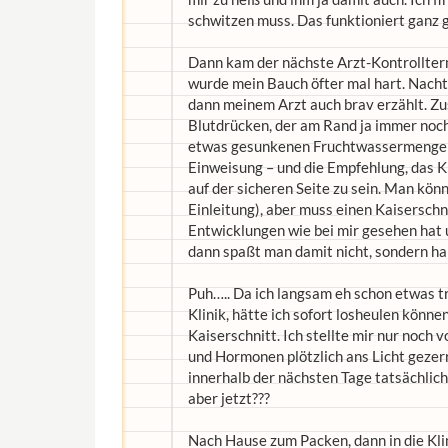
schwitzen muss. Das funktioniert ganz g
Dann kam der nächste Arzt-Kontrollte
wurde mein Bauch öfter mal hart. Nachts
dann meinem Arzt auch brav erzählt. Z
Blutdrücken, der am Rand ja immer noc
etwas gesunkenen Fruchtwassermenge b
Einweisung – und die Empfehlung, das Ki
auf der sicheren Seite zu sein. Man kön
Einleitung), aber muss einen Kaiserschn
Entwicklungen wie bei mir gesehen hat
dann spaßt man damit nicht, sondern han
Puh….. Da ich langsam eh schon etwas tr
Klinik, hätte ich sofort losheulen könne
Kaiserschnitt. Ich stellte mir nur noch
und Hormonen plötzlich ans Licht gezerrt
innerhalb der nächsten Tage tatsächlich
aber jetzt???
Nach Hause zum Packen, dann in die Kl