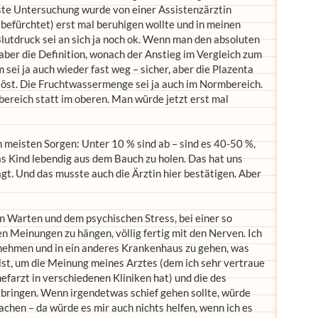
ste Untersuchung wurde von einer Assistenzärztin
r befürchtet) erst mal beruhigen wollte und in meinen
Blutdruck sei an sich ja noch ok. Wenn man den absoluten
ber die Definition, wonach der Anstieg im Vergleich zum
ei ja auch wieder fast weg – sicher, aber die Plazenta
elöst. Die Fruchtwassermenge sei ja auch im Normbereich.
mbereich statt im oberen. Man würde jetzt erst mal
 meisten Sorgen: Unter 10 % sind ab – sind es 40-50 %,
s Kind lebendig aus dem Bauch zu holen. Das hat uns
gt. Und das musste auch die Ärztin hier bestätigen. Aber
n Warten und dem psychischen Stress, bei einer so
n Meinungen zu hängen, völlig fertig mit den Nerven. Ich
 nehmen und in ein anderes Krankenhaus zu gehen, was
ist, um die Meinung meines Arztes (dem ich sehr vertraue
farzt in verschiedenen Kliniken hat) und die des
bringen. Wenn irgendetwas schief gehen sollte, würde
chen – da würde es mir auch nichts helfen, wenn ich es