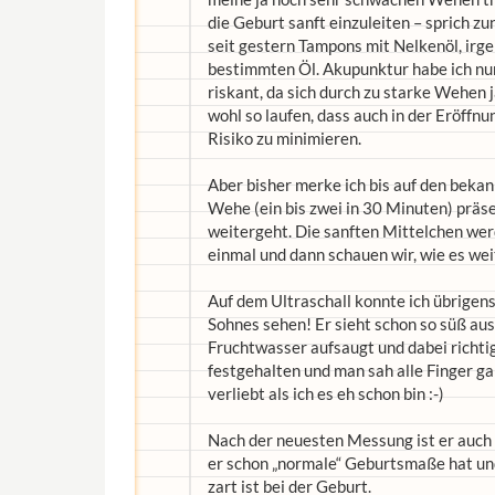
die Geburt sanft einzuleiten – sprich 
seit gestern Tampons mit Nelkenöl, irg
bestimmten Öl. Akupunktur habe ich n
riskant, da sich durch zu starke Wehen j
wohl so laufen, dass auch in der Eröff
Risiko zu minimieren.
Aber bisher merke ich bis auf den bekan
Wehe (ein bis zwei in 30 Minuten) präsen
weitergeht. Die sanften Mittelchen wer
einmal und dann schauen wir, wie es wei
Auf dem Ultraschall konnte ich übrigen
Sohnes sehen! Er sieht schon so süß aus,
Fruchtwasser aufsaugt und dabei richti
festgehalten und man sah alle Finger ga
verliebt als ich es eh schon bin :-)
Nach der neuesten Messung ist er auch
er schon „normale“ Geburtsmaße hat und 
zart ist bei der Geburt.