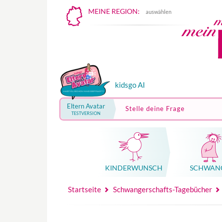
MEINE REGION:
auswählen
kidsgo AI
Eltern Avatar
Stelle deine Frage
TESTVERSION
KINDER­WUNSCH
SCHWAN
Mutterschutz, Elternzeit, Elterngeld
Hebammenpraxe
Beglei
Hebammenpraxe
Begleitung Sc
Babyku
Startseite
Schwangerschafts-Tagebücher