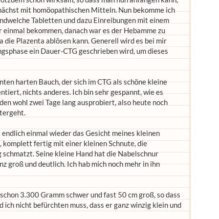
zunächst mit homöopathischen Mitteln. Nun bekomme ich
endwelche Tabletten und dazu Einreibungen mit einem
ur einmal bekommen, danach war es der Hebamme zu
a die Plazenta ablösen kann. Generell wird es bei mir
nungsphase ein Dauer-CTG geschrieben wird, um dieses
nten harten Bauch, der sich im CTG als schöne kleine
tiert, nichts anderes. Ich bin sehr gespannt, wie es
den wohl zwei Tage lang ausprobiert, also heute noch
tergeht.
s endlich einmal wieder das Gesicht meines kleinen
 komplett fertig mit einer kleinen Schnute, die
g schmatzt. Seine kleine Hand hat die Nabelschnur
nz groß und deutlich. Ich hab mich noch mehr in ihn
 schon 3.300 Gramm schwer und fast 50 cm groß, so dass
ich nicht befürchten muss, dass er ganz winzig klein und