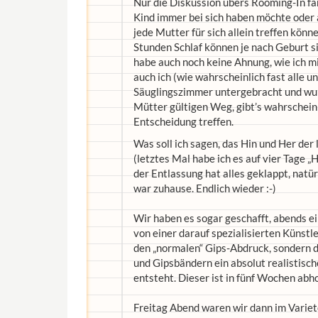
Nur die Diskussion übers Rooming-In fa
Kind immer bei sich haben möchte oder a
jede Mutter für sich allein treffen könn
Stunden Schlaf können je nach Geburt s
habe auch noch keine Ahnung, wie ich m
auch ich (wie wahrscheinlich fast alle 
Säuglingszimmer untergebracht und wurde
Mütter gültigen Weg, gibt’s wahrscheinli
Entscheidung treffen.
Was soll ich sagen, das Hin und Her der
(letztes Mal habe ich es auf vier Tage 
der Entlassung hat alles geklappt, natürl
war zuhause. Endlich wieder :-)
Wir haben es sogar geschafft, abends e
von einer darauf spezialisierten Künstl
den „normalen“ Gips-Abdruck, sondern d
und Gipsbändern ein absolut realistisc
entsteht. Dieser ist in fünf Wochen abho
Freitag Abend waren wir dann im Variet