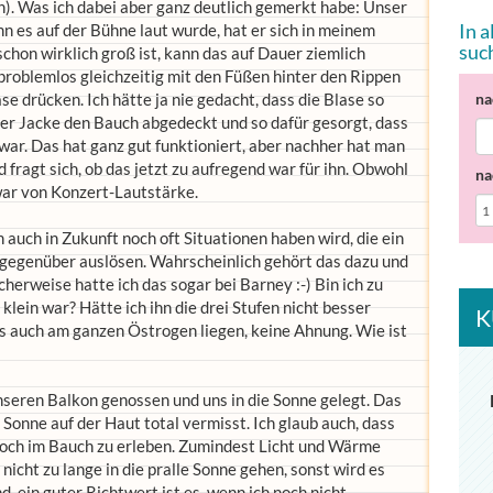
en). Was ich dabei aber ganz deutlich gemerkt habe: Unser
In 
n es auf der Bühne laut wurde, hat er sich in meinem
suc
chon wirklich groß ist, kann das auf Dauer ziemlich
problemlos gleichzeitig mit den Füßen hinter den Rippen
e drücken. Ich hätte ja nie gedacht, dass die Blase so
na
ner Jacke den Bauch abgedeckt und so dafür gesorgt, dass
 war. Das hat ganz gut funktioniert, aber nachher hat man
 fragt sich, ob das jetzt zu aufregend war für ihn. Obwohl
na
war von Konzert-Lautstärke.
n auch in Zukunft noch oft Situationen haben wird, die ein
gegenüber auslösen. Wahrscheinlich gehört das dazu und
erweise hatte ich das sogar bei Barney :-) Bin ich zu
klein war? Hätte ich ihn die drei Stufen nicht besser
K
es auch am ganzen Östrogen liegen, keine Ahnung. Wie ist
eren Balkon genossen und uns in die Sonne gelegt. Das
 Sonne auf der Haut total vermisst. Ich glaub auch, dass
 noch im Bauch zu erleben. Zumindest Licht und Wärme
h nicht zu lange in die pralle Sonne gehen, sonst wird es
nd, ein guter Richtwert ist es, wenn ich noch nicht