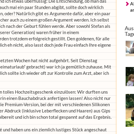
nd ich etwas überflüssig: Die Entscheidung, ob man das
A
uch mal ein paar Stunden abgibt, sollte doch wirklich
a
en, oder? Natürlich gibt es Argumente dafür, aber ein paar
icher auch zu einem großen Argument werden. Ich selbst
ich nach der Geburt fühlen werde. Aber sowohl Stefan als
Aus
unserer Generation) waren früher in einem
Tag
n trotzdem erfolgreich gestillt. Den goldenen, für alle
ch eh nicht, also lasst doch jede Frau einfach Ihre eigene
 letzten Wochen hat nicht aufgehört. Seit Dienstag
„Heimaturlaub“ gebracht) war ich ja gemütlich zuhause. Mit
ich sollte ich wieder oft zur Kontrolle zum Arzt, aber ich
in tolles Hochzeitsgeschenk einzulösen: Wir durften uns
erin einen Bauchabdruck anfertigen lassen! Also nicht nur
ie Premium-Version, bei der mit verschiedenen Silikonen
her Abdruck (inklusive Leberflecken und Haaren) aus Gips
lbereit und ich bin schon total gespannt auf das Ergebnis.
é und haben uns ein ziemlich lustiges Stück angeschaut