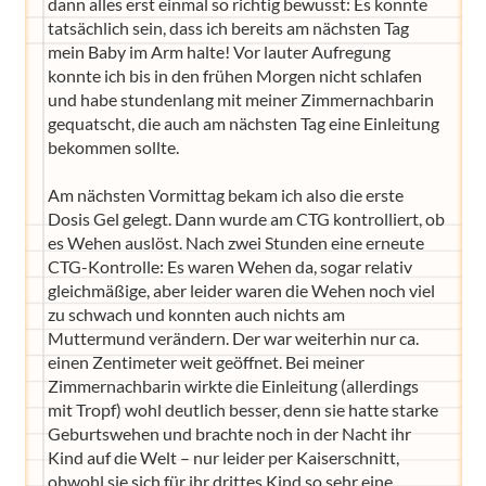
dann alles erst einmal so richtig bewusst: Es konnte
tatsächlich sein, dass ich bereits am nächsten Tag
mein Baby im Arm halte! Vor lauter Aufregung
konnte ich bis in den frühen Morgen nicht schlafen
und habe stundenlang mit meiner Zimmernachbarin
gequatscht, die auch am nächsten Tag eine Einleitung
bekommen sollte.
Am nächsten Vormittag bekam ich also die erste
Dosis Gel gelegt. Dann wurde am CTG kontrolliert, ob
es Wehen auslöst. Nach zwei Stunden eine erneute
CTG-Kontrolle: Es waren Wehen da, sogar relativ
gleichmäßige, aber leider waren die Wehen noch viel
zu schwach und konnten auch nichts am
Muttermund verändern. Der war weiterhin nur ca.
einen Zentimeter weit geöffnet. Bei meiner
Zimmernachbarin wirkte die Einleitung (allerdings
mit Tropf) wohl deutlich besser, denn sie hatte starke
Geburtswehen und brachte noch in der Nacht ihr
Kind auf die Welt – nur leider per Kaiserschnitt,
obwohl sie sich für ihr drittes Kind so sehr eine