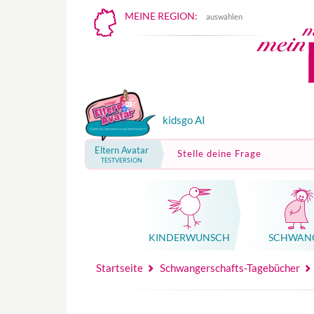
MEINE REGION:
auswählen
kidsgo AI
Eltern Avatar
Stelle deine Frage
TESTVERSION
KINDER­WUNSCH
SCHWAN
Mutterschutz, Elternzeit, Elterngeld
Hebammenpraxe
Beglei
Hebammenpraxe
Begleitung Sc
Babyku
Startseite
Schwangerschafts-Tagebücher