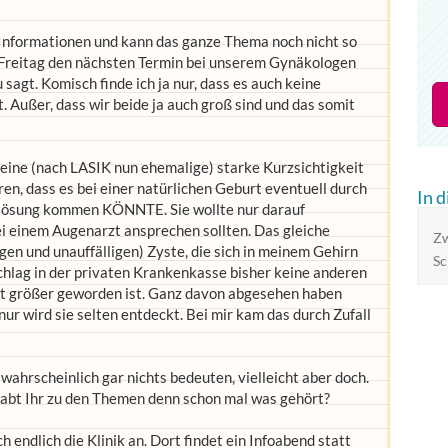
g Informationen und kann das ganze Thema noch nicht so
e Freitag den nächsten Termin bei unserem Gynäkologen
sagt. Komisch finde ich ja nur, dass es auch keine
. Außer, dass wir beide ja auch groß sind und das somit
eine (nach LASIK nun ehemalige) starke Kurzsichtigkeit
hren, dass es bei einer natürlichen Geburt eventuell durch
In 
blösung kommen KÖNNTE. Sie wollte nur darauf
bei einem Augenarzt ansprechen sollten. Das gleiche
Zw
gen und unauffälligen) Zyste, die sich in meinem Gehirn
Sc
schlag in der privaten Krankenkasse bisher keine anderen
ht größer geworden ist. Ganz davon abgesehen haben
nur wird sie selten entdeckt. Bei mir kam das durch Zufall
e wahrscheinlich gar nichts bedeuten, vielleicht aber doch.
 habt Ihr zu den Themen denn schon mal was gehört?
endlich die Klinik an. Dort findet ein Infoabend statt