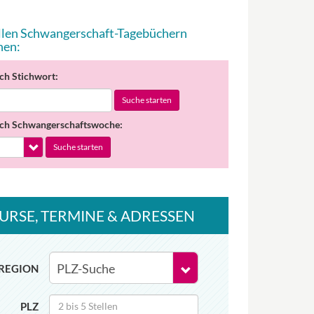
allen Schwangerschaft-Tagebüchern
hen:
ch Stichwort:
Suche starten
ch Schwangerschaftswoche:
Suche starten
URSE
, TERMINE
& ADRESSEN
REGION
PLZ