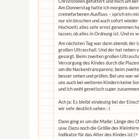
Christstollen gefuttert und mich um be
Am Donnerstag hatte ich morgens dann a
cremefarbenen Ausfluss – sprich ein mini 
nur ein bisschen und auch sofort wieder
Hochzeit) alles sehr ernst genommen ha
lassen, ob alles in Ordnung ist. Und es 
Am nächsten Tag war dann abends der la
großen Ultraschall. Und der hat neben 
gesorgt. Beim zweiten großen Ultrascha
Versorgung des Kindes durch die Plazen
um die Nackentransparenz, beim zweiten
besser sehen und prüfen. Bei uns war w
uns auch bei weiteren Kindern keine So
und ich wohl genetisch super zusammen
Ach ja: Es bleibt eindeutig bei der Eins
wir sehr deutlich sehen :-)
Dann ging es um die Maße: Länge des 
usw. Dazu noch die Größe des Kleinhirn
Indikator für das Alter des Kindes ist (