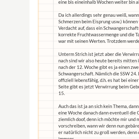
eine bis eineinhalb Wochen weiter bin a
Da ich allerdings sehr genau weiß, wann
Schmerzen beim Eisprung usw.) können w
Verdacht auf, dass ein Schwangerschaft
korrekte Fruchtwassermenge und die Tat
war mit seinen Werten. Trotzdem werde
Unterm Strich ist jetzt aber die Verwir
nach sind wir also heute bereits mitten i
nach der 12. Woche gibt es ja einen zwe
Schwangerschaft. Nämlich die SSW 24. 
offiziell lebensfähig, d.h. es hat bei e
Seite gibt es jetzt Verwirrung beim Geb
15.
Auch das ist ja an sich kein Thema, dann
eine Woche danach dann eventuell die G
ziemlich doof, denn ich möchte mir und 
vorschreiben, wann wir denn nun gebären
er natürlich nicht zu groß werden, denn
immens.