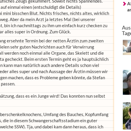
rufliches Zeugs gekümmert. Soweit nichts Spannendes.
A
uf einmal einen (entschuldigt die Details)
a
mini bisschen Blut. Nichts frisches, nichts altes, wirklich
 weg. Aber da mein Arzt ja letztes Mal (bei unserer
t, bin ich nachmittags zu ihm um einfach kurz checken zu
Aus
war alles super in Ordnung. Zum Glück.
Tag
ng ersehnte Termin bei der netten Ärztin zum zweiten
vielen sehr guten Nachrichten auch für Verwirrung
ll werden noch einmal alle Organe, das Skelett und die
ta gecheckt. Beim ersten Termin geht es ja hauptsächlich
 kann man natürlich auch andere Details schon viel
ieder alles super und nach Aussage der Ärztin müssen wir
rgen machen, dass es Probleme geben könnte, da Stefan
 passen.
chätzung, dass es ein Junge wird! Das konnten nun selbst
Oberschenkelknochens, Umfang des Bauches, Kopfumfang
s, die in diesem Schwangerschaftsstadium ein guter
= welche SSW). Tja, und dabei kam dann heraus, dass ich