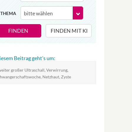
THEMA
FINDEN
FINDEN MIT KI
diesem Beitrag geht's um:
eiter großer Ultraschall, Verwirrung,
hwangerschaftswoche, Netzhaut, Zyste