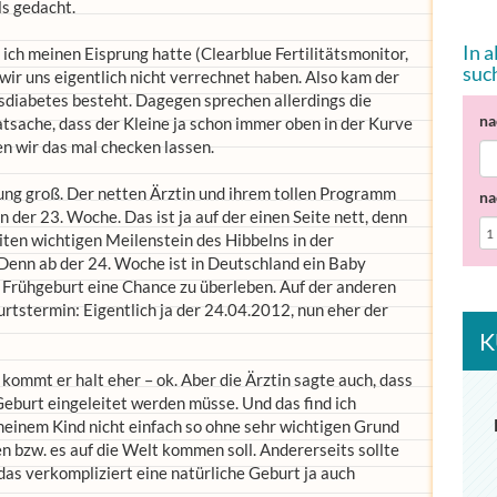
ls gedacht.
In 
 ich meinen Eisprung hatte (Clearblue Fertilitätsmonitor,
suc
ir uns eigentlich nicht verrechnet haben. Also kam der
sdiabetes besteht. Dagegen sprechen allerdings die
na
sache, dass der Kleine ja schon immer oben in der Kurve
n wir das mal checken lassen.
rung groß. Der netten Ärztin und ihrem tollen Programm
na
n der 23. Woche. Das ist ja auf der einen Seite nett, denn
iten wichtigen Meilenstein des Hibbelns in der
Denn ab der 24. Woche ist in Deutschland ein Baby
iner Frühgeburt eine Chance zu überleben. Auf der anderen
urtstermin: Eigentlich ja der 24.04.2012, nun eher der
K
 kommt er halt eher – ok. Aber die Ärztin sagte auch, dass
eburt eingeleitet werden müsse. Und das find ich
meinem Kind nicht einfach so ohne sehr wichtigen Grund
 bzw. es auf die Welt kommen soll. Andererseits sollte
 das verkompliziert eine natürliche Geburt ja auch