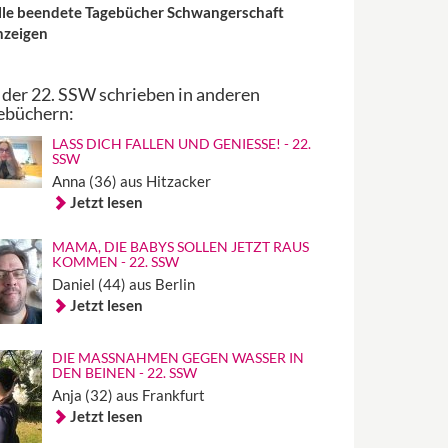
lle beendete Tagebücher Schwangerschaft
nzeigen
 der 22. SSW schrieben in anderen
ebüchern:
LASS DICH FALLEN UND GENIESSE! - 22. S
SW
Anna (36) aus Hitzacker
Jetzt lesen
MAMA, DIE BABYS SOLLEN JETZT RAUS
KOMMEN - 22. SSW
Daniel (44) aus Berlin
Jetzt lesen
DIE MASSNAHMEN GEGEN WASSER IN D
EN BEINEN - 22. SSW
Anja (32) aus Frankfurt
Jetzt lesen